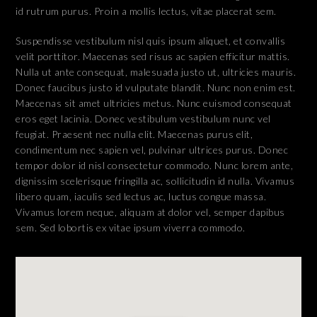
id rutrum purus. Proin a mollis lectus, vitae placerat sem.
Suspendisse vestibulum nisl quis ipsum aliquet, et convallis
velit porttitor. Maecenas sed risus ac sapien efficitur mattis.
Nulla ut ante consequat, malesuada justo ut, ultricies mauris.
Donec faucibus justo id vulputate blandit. Nunc non enim est.
Maecenas sit amet ultricies metus. Nunc euismod consequat
eros eget lacinia. Donec vestibulum vestibulum nunc vel
feugiat. Praesent nec nulla elit. Maecenas purus elit,
condimentum nec sapien vel, pulvinar ultrices purus. Donec
tempor dolor id nisl consectetur commodo. Nunc lorem ante,
dignissim scelerisque fringilla ac, sollicitudin id nulla. Vivamus
libero quam, iaculis sed lectus ac, luctus congue massa.
Vivamus lorem neque, aliquam at dolor vel, semper dapibus
sem. Sed lobortis ex vitae ipsum viverra commodo.