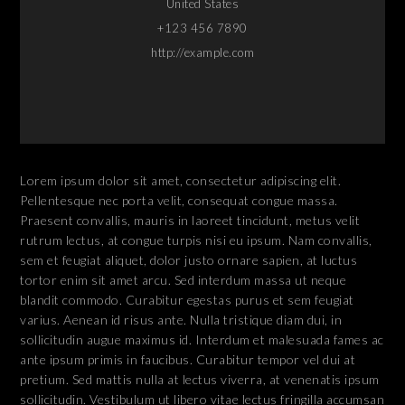
United States
+123 456 7890
http://example.com
Lorem ipsum dolor sit amet, consectetur adipiscing elit.
Pellentesque nec porta velit, consequat congue massa.
Praesent convallis, mauris in laoreet tincidunt, metus velit
rutrum lectus, at congue turpis nisi eu ipsum. Nam convallis,
sem et feugiat aliquet, dolor justo ornare sapien, at luctus
tortor enim sit amet arcu. Sed interdum massa ut neque
blandit commodo. Curabitur egestas purus et sem feugiat
varius. Aenean id risus ante. Nulla tristique diam dui, in
sollicitudin augue maximus id. Interdum et malesuada fames ac
ante ipsum primis in faucibus. Curabitur tempor vel dui at
pretium. Sed mattis nulla at lectus viverra, at venenatis ipsum
sollicitudin. Vestibulum ut libero vitae lectus fringilla accumsan