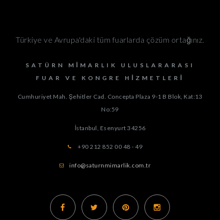
Türkiye ve Avrupa'daki tüm fuarlarda çözüm ortağınız.
SATÜRN MIMARLIK ULUSLARARASI
FUAR VE KONGRE HIZMETLERI
Cumhuriyet Mah. Şehitler Cad. Concepta Plaza 9-1 B Blok, Kat:13
No:59
İstanbul, Esenyurt
34256
+90 212 852 00 48 - 49
info@saturnmimarlik.com.tr