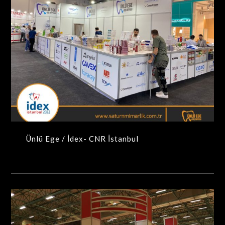
Ünlü Ege / İdex- CNR İstanbul
MAXIMA-MODÜLER STANDLAR
Ünlü Ege / İdex- CNR İstanbul