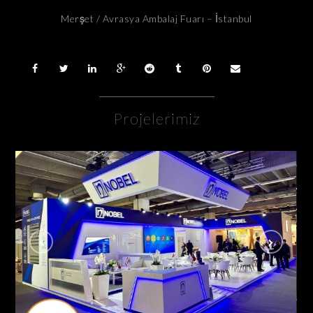
Merşet / Avrasya Ambalaj Fuarı – İstanbul
Projelerimiz
Nobel İlaç / Cphi Fuarı Frankfurt – Almanya
AHŞAP - ÖZGÜN STANDLAR