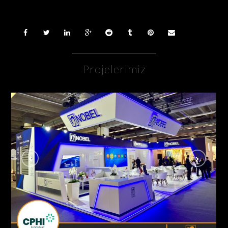
Projelerimiz
Nobel İlaç / Cphi Fuarı Frankfurt – Almanya
AHŞAP - ÖZGÜN STANDLAR