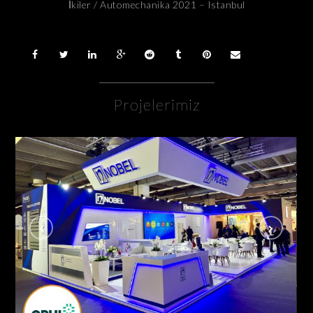
İkiler / Automechanika 2021 – Istanbul
Projelerimiz
Nobel İlaç / Cphi Fuarı Frankfurt – Almanya
AHŞAP - ÖZGÜN STANDLAR