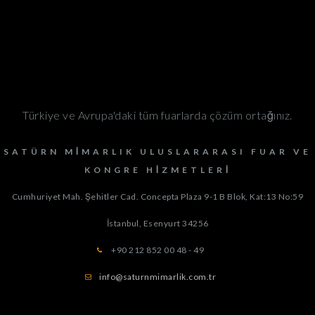
Türkiye ve Avrupa'daki tüm fuarlarda çözüm ortağınız.
SATÜRN MIMARLIK ULUSLARARASI FUAR VE
KONGRE HIZMETLERI
Cumhuriyet Mah. Şehitler Cad. Concepta Plaza 9-1 B Blok, Kat:13 No:59
İstanbul, Esenyurt
34256
+90 212 852 00 48 - 49
info@saturnmimarlik.com.tr