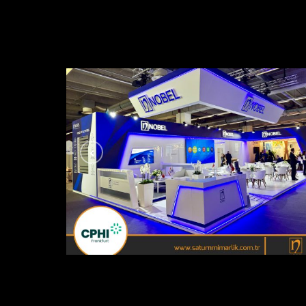
Nobel İlaç / Cphi Fuarı Frankfurt – Alman
AHŞAP - ÖZGÜN STANDLAR