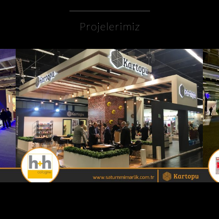
Projelerimiz
ya
Kartopu / H+H Köln Fuarı – Almanya
AHŞAP - ÖZGÜN STANDLAR