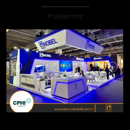
Projelerimiz
Nobel İlaç / Cphi Fuarı Frankfurt – Almanya
AHŞAP - ÖZGÜN STANDLAR