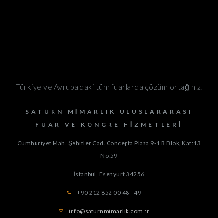
Türkiye ve Avrupa'daki tüm fuarlarda çözüm ortağınız.
SATÜRN MIMARLIK ULUSLARARASI
FUAR VE KONGRE HIZMETLERI
Cumhuriyet Mah. Şehitler Cad. Concepta Plaza 9-1 B Blok, Kat:13
No:59
İstanbul, Esenyurt
34256
+90 212 852 00 48 - 49
info@saturnmimarlik.com.tr