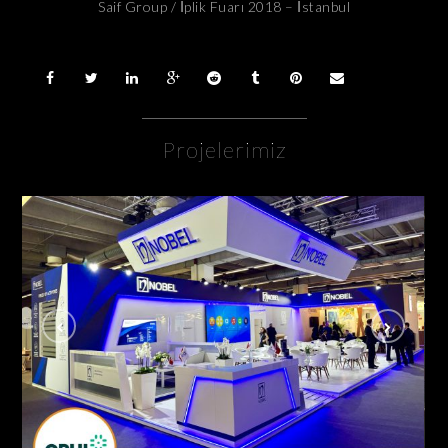
Saif Group / İplik Fuarı 2018 – İstanbul
Projelerimiz
Nobel İlaç / Cphi Fuarı Frankfurt – Almanya
AHŞAP - ÖZGÜN STANDLAR