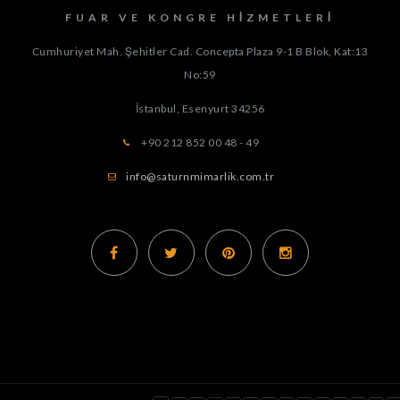
FUAR VE KONGRE HIZMETLERI
Cumhuriyet Mah. Şehitler Cad. Concepta Plaza 9-1 B Blok, Kat:13
No:59
İstanbul, Esenyurt
34256
+90 212 852 00 48 - 49
info@saturnmimarlik.com.tr