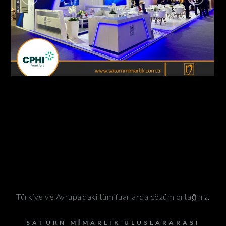
Nobel İlaç / Cphi Fuarı Frankfurt – Almanya
AHŞAP - ÖZGÜN STANDLAR
Türkiye ve Avrupa'daki tüm fuarlarda çözüm ortağınız.
SATÜRN MIMARLIK ULUSLARARASI