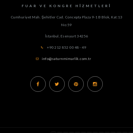
FUAR VE KONGRE HIZMETLERI
Cumhuriyet Mah. Şehitler Cad. Concepta Plaza 9-1 B Blok, Kat:13
No:59
İstanbul, Esenyurt
34256
+90 212 852 00 48 - 49
info@saturnmimarlik.com.tr