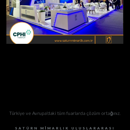
Nobel İlaç / Cphi Fuarı Frankfurt – Almanya
AHŞAP - ÖZGÜN STANDLAR
Türkiye ve Avrupa'daki tüm fuarlarda çözüm ortağınız.
SATÜRN MIMARLIK ULUSLARARASI