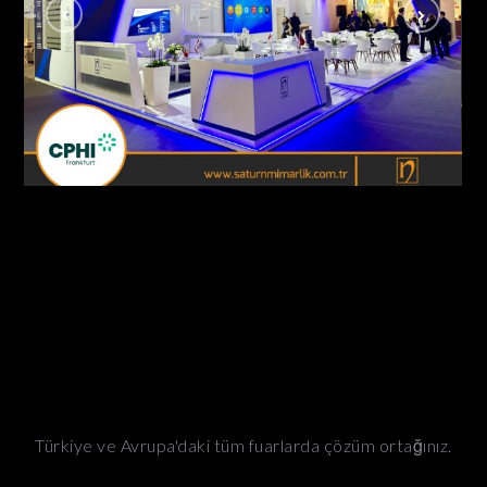
Nobel İlaç / Cphi Fuarı Frankfurt – Almanya
AHŞAP - ÖZGÜN STANDLAR
Türkiye ve Avrupa'daki tüm fuarlarda çözüm ortağınız.