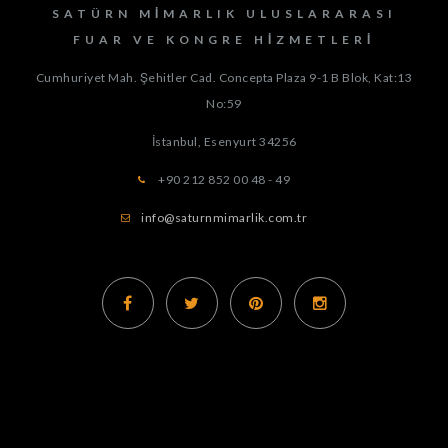
SATÜRN MIMARLIK ULUSLARARASI
FUAR VE KONGRE HIZMETLERI
Cumhuriyet Mah. Şehitler Cad. Concepta Plaza 9-1 B Blok, Kat:13
No:59
İstanbul, Esenyurt
34256
+90 212 852 00 48 - 49
info@saturnmimarlik.com.tr