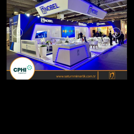
Nobel İlaç / Cphi Fuarı Frankfurt – Almanya
AHŞAP - ÖZGÜN STANDLAR