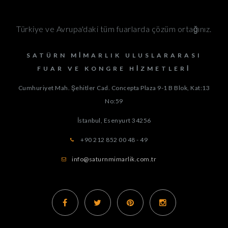
Türkiye ve Avrupa'daki tüm fuarlarda çözüm ortağınız.
SATÜRN MIMARLIK ULUSLARARASI
FUAR VE KONGRE HIZMETLERI
Cumhuriyet Mah. Şehitler Cad. Concepta Plaza 9-1 B Blok, Kat:13
No:59
İstanbul, Esenyurt
34256
+90 212 852 00 48 - 49
info@saturnmimarlik.com.tr