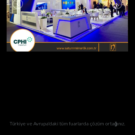
Nobel İlaç / Cphi Fuarı Frankfurt – Almanya
AHŞAP - ÖZGÜN STANDLAR
Türkiye ve Avrupa'daki tüm fuarlarda çözüm ortağınız.