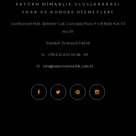
SATÜRN MIMARLIK ULUSLARARASI
FUAR VE KONGRE HIZMETLERI
Cumhuriyet Mah. Şehitler Cad. Concepta Plaza 9-1 B Blok, Kat:13
No:59
İstanbul, Esenyurt
34256
+90 212 852 00 48 - 49
info@saturnmimarlik.com.tr