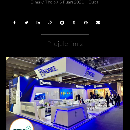
Dimak/ The big 5 Fuarı 2021 – Dubai
Projelerimiz
Nobel İlaç / Cphi Fuarı Frankfurt – Almanya
AHŞAP - ÖZGÜN STANDLAR