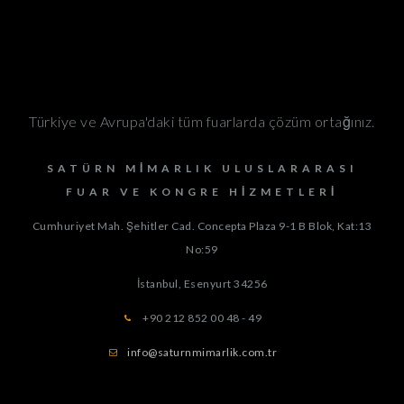
Türkiye ve Avrupa'daki tüm fuarlarda çözüm ortağınız.
SATÜRN MIMARLIK ULUSLARARASI
FUAR VE KONGRE HIZMETLERI
Cumhuriyet Mah. Şehitler Cad. Concepta Plaza 9-1 B Blok, Kat:13
No:59
İstanbul, Esenyurt
34256
+90 212 852 00 48 - 49
info@saturnmimarlik.com.tr