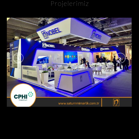
Projelerimiz
Nobel İlaç / Cphi Fuarı Frankfurt – Almanya
AHŞAP - ÖZGÜN STANDLAR