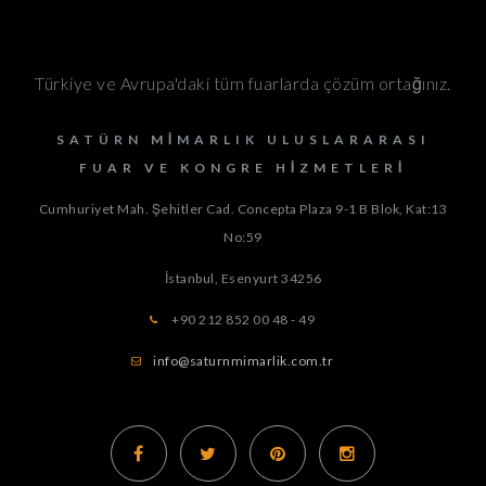
Türkiye ve Avrupa'daki tüm fuarlarda çözüm ortağınız.
SATÜRN MIMARLIK ULUSLARARASI
FUAR VE KONGRE HIZMETLERI
Cumhuriyet Mah. Şehitler Cad. Concepta Plaza 9-1 B Blok, Kat:13
No:59
İstanbul, Esenyurt
34256
+90 212 852 00 48 - 49
info@saturnmimarlik.com.tr