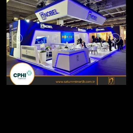
Nobel İlaç / Cphi Fuarı Frankfurt – Almanya
AHŞAP - ÖZGÜN STANDLAR