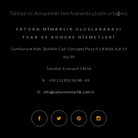
Türkiye ve Avrupa'daki tüm fuarlarda çözüm ortağınız.
SATÜRN MIMARLIK ULUSLARARASI
FUAR VE KONGRE HIZMETLERI
Cumhuriyet Mah. Şehitler Cad. Concepta Plaza 9-1 B Blok, Kat:13
No:59
İstanbul, Esenyurt
34256
+90 212 852 00 48 - 49
info@saturnmimarlik.com.tr