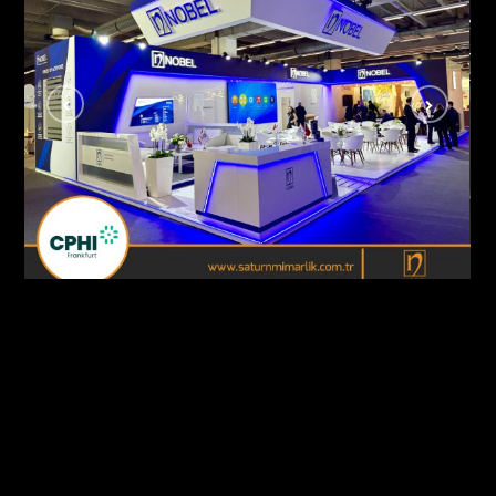
Nobel İlaç / Cphi Fuarı Frankfurt – Almanya
AHŞAP - ÖZGÜN STANDLAR