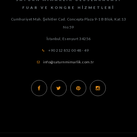
FUAR VE KONGRE HIZMETLERI
Cumhuriyet Mah. Şehitler Cad. Concepta Plaza 9-1 B Blok, Kat:13
No:59
İstanbul, Esenyurt
34256
+90 212 852 00 48 - 49
info@saturnmimarlik.com.tr