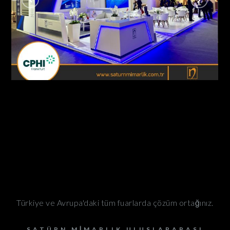
Nobel İlaç / Cphi Fuarı Frankfurt – Almanya
AHŞAP - ÖZGÜN STANDLAR
Türkiye ve Avrupa'daki tüm fuarlarda çözüm ortağınız.
SATÜRN MIMARLIK ULUSLARARASI